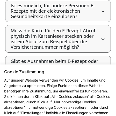
Ist es möglich, für andere Personen E-
Rezepte mit der elektronischen
Gesundheitskarte einzulösen?
Muss die Karte für den E-Rezept-Abruf
physisch im Kartenleser stecken oder
ist ein Abruf zum Beispiel über die
Versichertennummer möglich?
Gibt es Ausnahmen beim E-Rezept oder
werden alle Verordnungen als E-Rezept
angeboten?
Cookie Zustimmung
Auf unserer Website verwenden wir Cookies, um Inhalte und
Gibt es bald ausschließlich E-Rezepte?
Angebote zu optimieren. Einige Funktionen dieser Website
benötigen Ihre Zustimmung, um einwandfrei zu funktionieren.
Sie können durch Klick auf „Alle Cookies zulassen“ alle Cookies
* Bis 12 Uhr vorbestellt sind die Produkte i.d.R. ab 16 Uhr abholbereit.
akzeptieren, durch Klick auf „Nur notwendige Cookies
Beachten Sie bitte die jeweiligen Öffnungszeiten. Vorbehaltlich der
akzeptieren“ nur notwendige Cookies akzeptieren, oder durch
Lieferfähigkeit des Großhandels. Ausgenommen sind Arzneimittel, die in
Klick auf "Einstellungen" individuelle Einstellungen vornehmen.