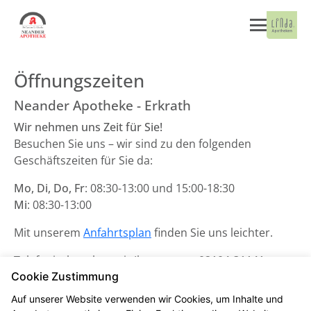
Öffnungszeiten
Neander Apotheke - Erkrath
Wir nehmen uns Zeit für Sie!
Besuchen Sie uns – wir sind zu den folgenden
Geschäftszeiten für Sie da:
Mo, Di, Do, Fr
: 08:30-13:00 und 15:00-18:30
Mi
: 08:30-13:00
Mit unserem
Anfahrtsplan
finden Sie uns leichter.
Telefonisch stehen wir Ihnen unter
02104-31141
zur
Cookie Zustimmung
Verfügung.
Auf unserer Website verwenden wir Cookies, um Inhalte und
Unsere Notdienste finden Sie
hier
.