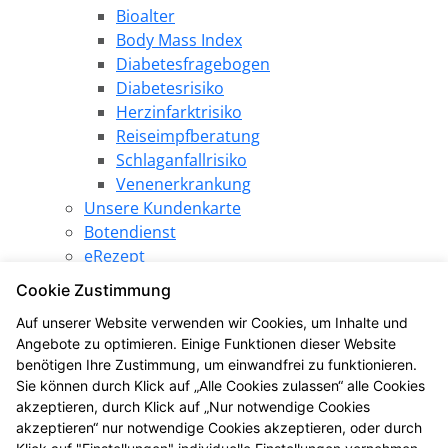
Bioalter
Body Mass Index
Diabetesfragebogen
Diabetesrisiko
Herzinfarktrisiko
Reiseimpfberatung
Schlaganfallrisiko
Venenerkrankung
Unsere Kundenkarte
Botendienst
eRezept
Elektronische Patientenakte
Cookie Zustimmung
Pharmazeutische Dienstleistungen
Auf unserer Website verwenden wir Cookies, um Inhalte und
Angebote
Angebote zu optimieren. Einige Funktionen dieser Website
Produkt des Monats
benötigen Ihre Zustimmung, um einwandfrei zu funktionieren.
LINDA Gewinnspiel
Sie können durch Klick auf „Alle Cookies zulassen“ alle Cookies
LINDA Aktion
akzeptieren, durch Klick auf „Nur notwendige Cookies
Die LINDA Eigenmarke
akzeptieren“ nur notwendige Cookies akzeptieren, oder durch