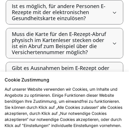
Ist es möglich, für andere Personen E-
Rezepte mit der elektronischen
Gesundheitskarte einzulösen?
Muss die Karte für den E-Rezept-Abruf
physisch im Kartenleser stecken oder
ist ein Abruf zum Beispiel über die
Versichertennummer möglich?
Gibt es Ausnahmen beim E-Rezept oder
werden alle Verordnungen als E-Rezept
angeboten?
Cookie Zustimmung
Auf unserer Website verwenden wir Cookies, um Inhalte und
Gibt es bald ausschließlich E-Rezepte?
Angebote zu optimieren. Einige Funktionen dieser Website
benötigen Ihre Zustimmung, um einwandfrei zu funktionieren.
Sie können durch Klick auf „Alle Cookies zulassen“ alle Cookies
* Bis 12 Uhr vorbestellt sind die Produkte i.d.R. ab 16 Uhr abholbereit.
akzeptieren, durch Klick auf „Nur notwendige Cookies
Beachten Sie bitte die jeweiligen Öffnungszeiten. Vorbehaltlich der
akzeptieren“ nur notwendige Cookies akzeptieren, oder durch
Lieferfähigkeit des Großhandels. Ausgenommen sind Arzneimittel, die in
Klick auf "Einstellungen" individuelle Einstellungen vornehmen.